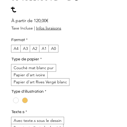
t
Prix
À partir de
120,00€
promotionnel
Taxe Incluse
|
Infos livraisons
Format
*
A4
A3
A2
A1
A0
Type de papier
*
Couché mat blanc pur
Papier d'art ivoire
Papier d'art Rives Vergé blanc
Type d'illustration
*
Texte.s
*
Avec texte.s sous le dessin