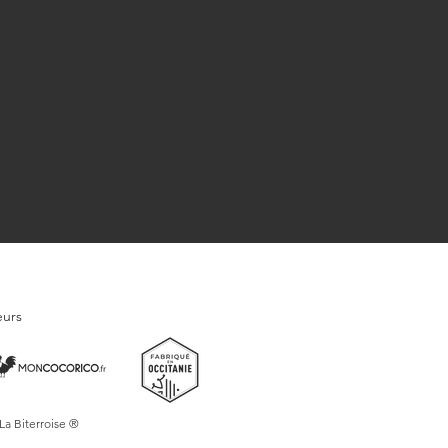
eurs
 La Biterroise ®