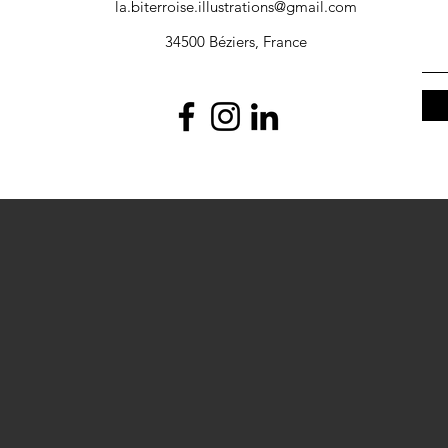
la.biterroise.illustrations@gmail.com
34500 Béziers, France