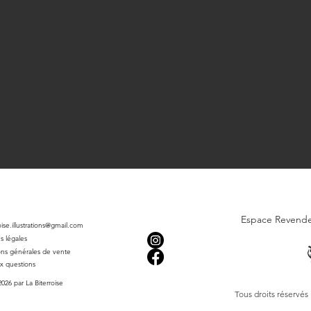
Espace Revend
roise.illustrations@gmail.com
s légales
ons générales de vente
ux questions
026 par La Biterroise
Tous droits réservés