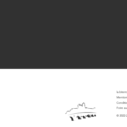
la.biter
Mention
Conditi
Foire a
© 2022-2