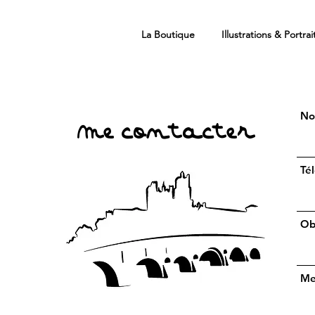
La Boutique
Illustrations & Portrai
No
Me contacter
Té
Ob
Me