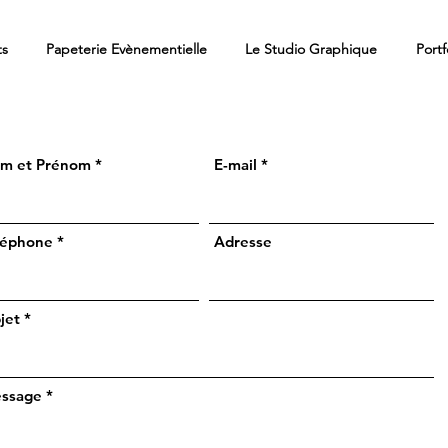
ts
Papeterie Evènementielle
Le Studio Graphique
Portf
m et Prénom
E-mail
léphone
Adresse
jet
ssage