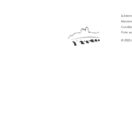
la.biter
Mention
Conditi
Foire a
© 2022-2