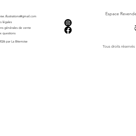
affiche est imprimée
pour une reproductio
Espace Revend
Elle est idéale pour
roise.illustrations@gmail.com
tout autre espace de
s légales
Offrez-vous dès main
ons générales de vente
du donjon à Tourbes 
ux questions
l'ambiance chaleureu
026 par La Biterroise
Tous droits réservés