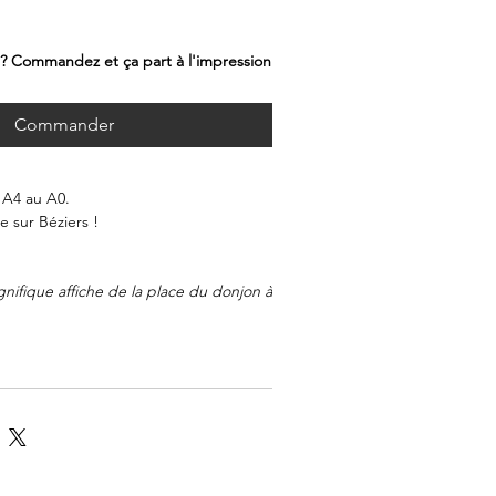
 ? Commandez et ça part à l'impression
Commander
 A4 au A0.
 sur Béziers !
ifique affiche de la place du donjon à
nas, dessinée par l'artiste locale La
vre met en valeur les charmes de ce
al du sud de la France, avec ses rues
ts en pierre et sa tour emblématique.
es traits précis de l'illustration
scène pittoresque et captivent le
urs formats, de l'A4 au A0, cette