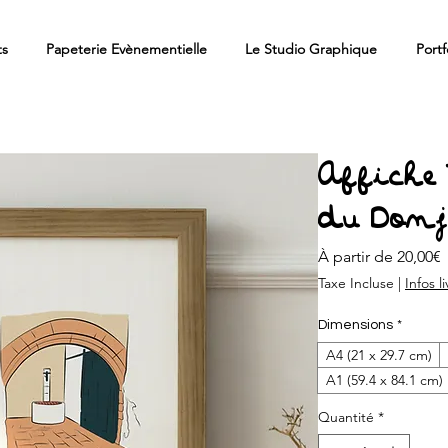
ts
Papeterie Evènementielle
Le Studio Graphique
Portf
Affiche 
du Don
P
À partir de
20,00€
Taxe Incluse
|
Infos l
Dimensions
*
A4 (21 x 29.7 cm)
A1 (59.4 x 84.1 cm)
Quantité
*