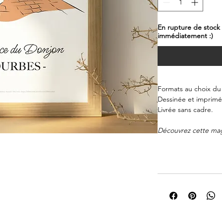
En rupture de stock
immédiatement :)
Formats au choix du
Dessinée et imprimée
Livrée sans cadre.
Découvrez cette magn
Tourbes, près de Péze
Biterroise. Cette œu
petit village médiév
pavées, ses bâtimen
Les couleurs vives et l
donnent vie à cette 
regard.
Disponible en plusie