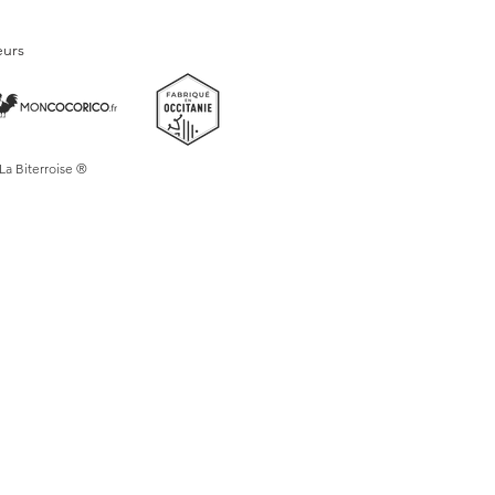
 sur un papier de qualité supérieure
n fidèle des détails et des couleurs.
eurs
 décorer votre maison, votre bureau ou
 vie.
tenant cette belle affiche de la place
et laissez-vous transporter dans
se et ensoleillée du sud de la France !
 La Biterroise ®