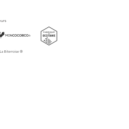
n originale créée dans mon studio
eurs
ue affiche est livrée sous pochette de
dividuelle avec un dos cartonné rigide
e tenue parfaite en rayon.
 :
Envois groupé en carton renforcés
 La Biterroise ®
on le format, garantissant une
itaire avec emballage (inclu dans le
rt).
on :
Nos produits sont imprimés et
de auprès de nos partenaires
nés pour leur haute qualité de rendu,
alité optimale et éviter toute
lon le format et la quantité, comptez 7