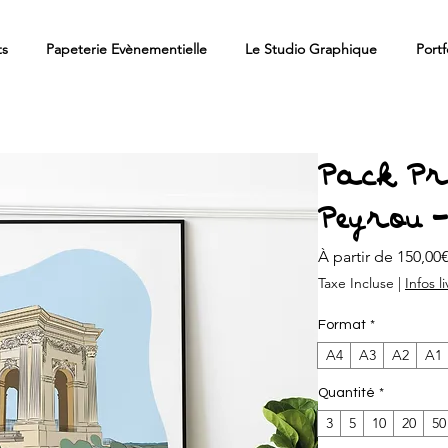
ts
Papeterie Evènementielle
Le Studio Graphique
Portf
Pack Pro
Peyrou 
À partir de
150,00
Taxe Incluse
|
Infos l
Format
*
A4
A3
A2
A1
Quantité
*
3
5
10
20
50