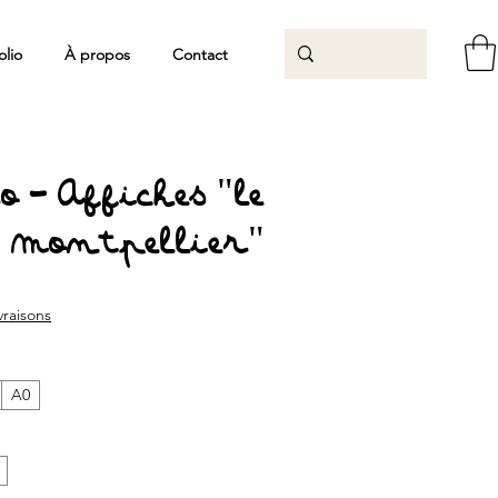
olio
À propos
Contact
 - Affiches "le
- Montpellier"
Prix
€
promotionnel
ivraisons
A0