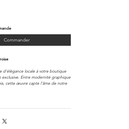
mmande
Commander
rroise
 d'élégance locale à votre boutique
ion exclusive. Entre modernité graphique
ois, cette œuvre capte l'âme de notre
étique épurée, idéale pour les
ains.
he mat. Lot d'affiches identiques.
finition, couleurs vibrantes longue