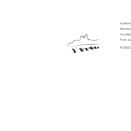
la.biter
Mention
Conditi
Foire a
© 2022-2