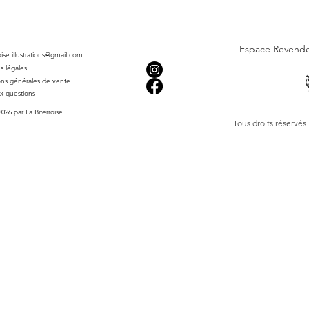
Origine :
Illustratio
graphique à Béziers.
Espace Revend
roise.illustrations@gmail.com
Prêt à la vente :
chaq
s légales
protection cristal in
ons générales de vente
(recyclable) pour un
ux questions
026 par La Biterroise
Expédition sécurisée
Tous droits réservés
ou tubes rigides sel
réception sans pli.
Logistique :
Poids un
calcul des frais de po
Fabrication & Livrais
façonnés à la deman
imprimeurs sélection
pour garantir une qu
surproduction.
- Délais moyens : Se