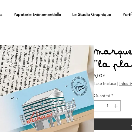
ts
Papeterie Evènementielle
Le Studio Graphique
Portf
Marque-
"la pla
Prix
5,00 €
Taxe Incluse
|
Infos l
Quantité
*