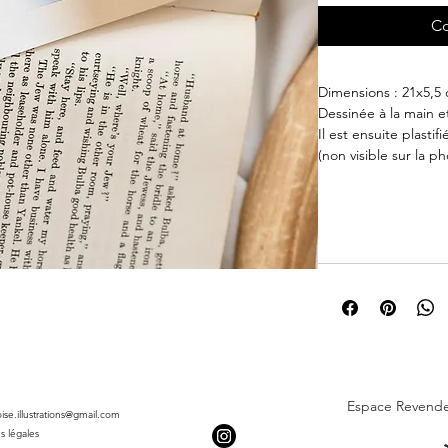
Co
Dimensions : 21x5,5
Dessinée à la main e
Il est ensuite plastif
(non visible sur la ph
Le marque-page est i
Gruissan, et est créé 
Dessiné et imprimé l
(100% made in France),
puisse vous accompa
résident du coin dési
un amoureux de la c
illustré gruissannais 
envoyez-le en cadeau
des magazines. Son f
Espace Revend
vous accompagner dan
roise.illustrations@gmail.com
glissé facilement dans
s légales