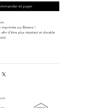
mmander et payer
 cm.
t imprimée sur Béziers !
ié afin d'être plus résistant et durable
oto).
llustré de la plage des chalets de
par l'artiste locale La Biterroise.
ocalement dans l'Hérault à Béziers
 il est ensuite plastifié afin qu'il
gner partout. Que vous soyez un
reux de célébrer votre ville natale ou
ulture locale, ce marque-page
est un choix parfait. Offrez-le ou
 à un proche qui aime lire ou feuilleter
ormat idéal et résistant lui permet de
eurs
s la vie de tous les jours, d'être
 un livre, ... il sera parfait pour vous