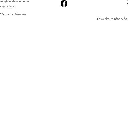
accompagner à la pl
ons générales de vente
préféré ou pour êtr
ux questions
attendant le prochain
026 par La Biterroise
Tous droits réservés
L'illustration, très 
attention portée aux
l'essence de ce lieu
illustration donne e
merveilles de la côt