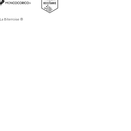
age, dans la lecture de votre roman
e rangé dans votre table de chevet en
 best-seller !
 La Biterroise ®
détaillée, est dessinée avec une grande
 couleurs et aux nuances. Retrouvez
 emblématique de la région, et son
nvie de voyager et de découvrir les
e méditerranéenne.