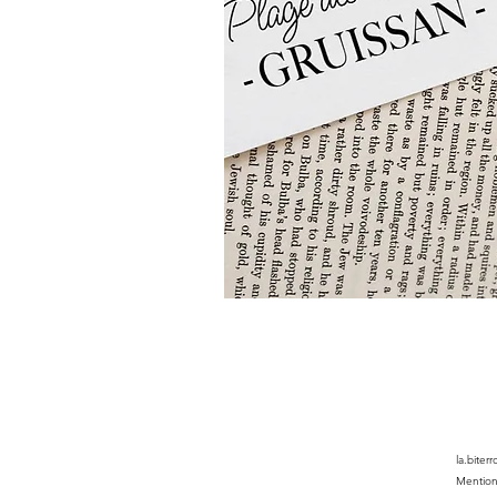
la.biter
Mention