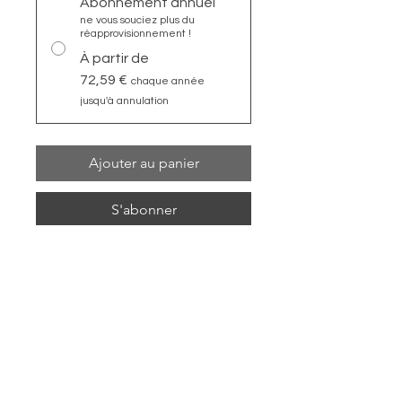
Abonnement annuel
ne vous souciez plus du
réapprovisionnement !
À partir de
72,59 €
chaque année
jusqu'à annulation
Ajouter au panier
S'abonner
Format 10x15 cm / A6.
Dessinée et imprimée sur Béziers !
Livrée avec enveloppe et sous blister.
L’Art de l’Occitanie dans votre
Boutique
Offrez à vos clients une immersion