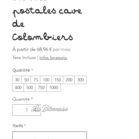
postales cave
de
Colombiers
Prix
À partir de
68,96 €
par mois
promotionnel
Taxe Incluse
|
Infos livraisons
Quantité
*
30
50
75
100
150
200
300
400
500
750
1000
Quantité
*
Tarifs
*