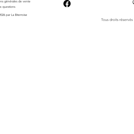
ons générales de vente
ux questions
026 par La Biterroise
Tous droits réservés