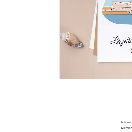
la.biter
Mention