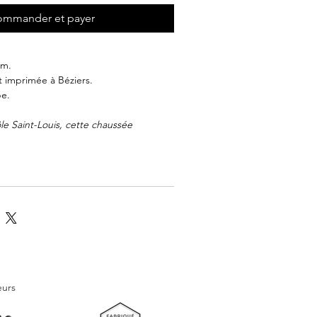
mmander et payer
cm.
t imprimée à Béziers.
pe.
e Saint-Louis, cette chaussée
650 mètres construite lors de la
, que trône le phare Saint-Louis.
 démoli en 1944 par des mines
reconstruit en 1948.
inue de signaler par sa lumière rouge
l est désormais ouvert au public. Venez
e cet incroyable belvédère et profitez
 le port de commerce, le port de
ville.
eurs