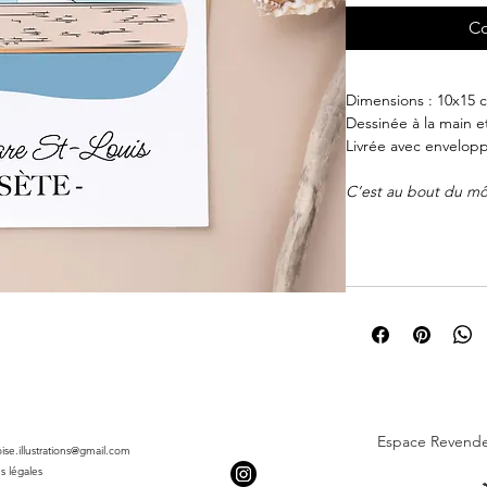
Co
Dimensions : 10x15 
Dessinée à la main e
Livrée avec envelop
C’est au bout du môl
empierrée longue de 
fondation de la ville
Construit vers 1680,
allemandes, il a été 
Aujourd’hui, il cont
l’entrée du chenal i
gravir les marches d
d’une vue à 360° sur
plaisance et la vieille 
Espace Revend
roise.illustrations@gmail.com
s légales