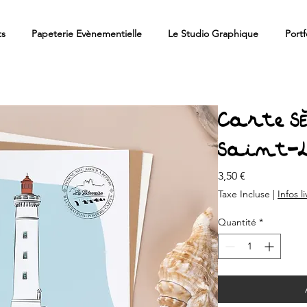
ts
Papeterie Evènementielle
Le Studio Graphique
Portf
Carte SÈ
Saint-L
Prix
3,50 €
Taxe Incluse
|
Infos l
Quantité
*