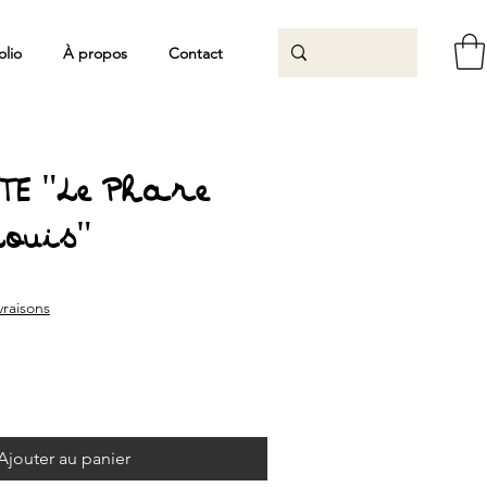
olio
À propos
Contact
TE "Le Phare
ouis"
ivraisons
Ajouter au panier