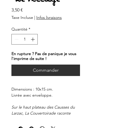
Prix
3,50 €
Taxe Incluse
|
Infos livraisons
Quantité
*
En rupture ? Pas de panique je vous
l'imprime de suite !
Commander
Dimensions : 10x15 cm.
Livrée avec enveloppe.
Sur le haut plateau des Causses du
Larzac, La Couvertoirade raconte
plusieurs histoires : celle des
Templiers qui édifièrent le château au