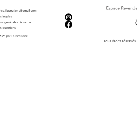
Espace Revend
roise.illustrations@gmail.com
s légales
ons générales de vente
ux questions
026 par La Biterroise
Tous droits réservés