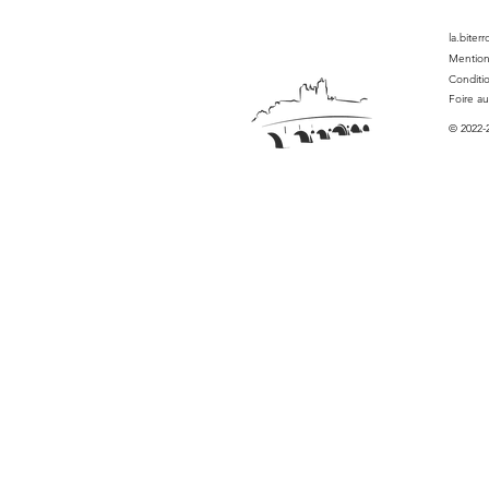
la.biter
Mention
Conditi
Foire a
© 2022-2