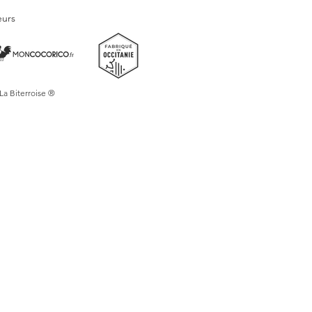
eurs
 La Biterroise ®