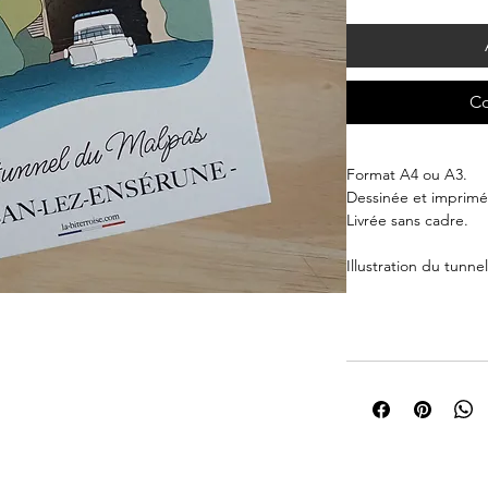
Co
Format A4 ou A3.
Dessinée et imprimée
Livrée sans cadre.
Illustration du tunn
Domitienne, près de
Offrez-la en cadeau 
l'ajoutant à votre col