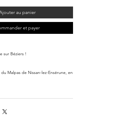
Ajouter au panier
mmander et payer
 sur Béziers !
el du Malpas de Nissan-lez-Ensérune, en
 Béziers.
à un proche ou faites-vous plaisir en
lection d'art.