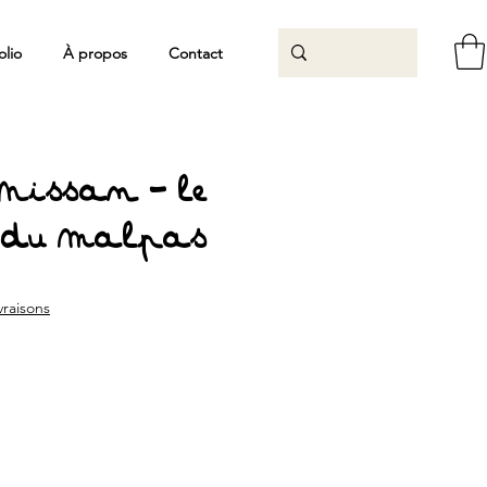
olio
À propos
Contact
 Nissan - le
 du Malpas
rix
promotionnel
ivraisons