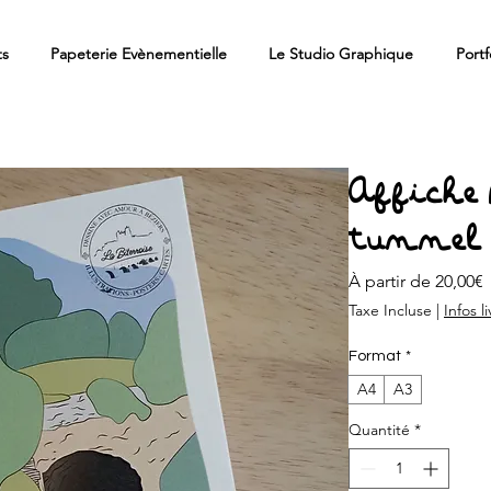
ts
Papeterie Evènementielle
Le Studio Graphique
Portf
Affiche
tunnel
P
À partir de
20,00€
Taxe Incluse
|
Infos l
Format
*
A4
A3
Quantité
*