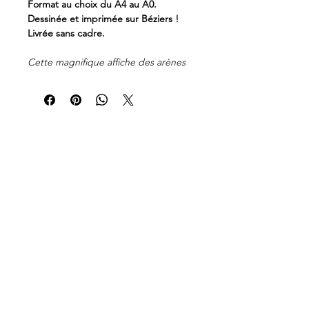
Format au choix du A4 au A0.
Dessinée et imprimée sur Béziers !
Livrée sans cadre.
Cette magnifique affiche des arènes
de Béziers au style minimaliste est un
véritable hommage à l'une des plus
anciennes et prestigieuses arènes de
France et lieu emblématique de la
Féria qui se déroule chaque été.
Avec ses dimensions standards allant
du A4 au A0, elle sera idéale pour
décorer votre maison ou votre
bureau, ou pour offrir en cadeau à un
ami ou un proche passionné de
tauromachie.
la.biterroise.illustrations@gmail.com
Mentions légales
Conditions générales de vente
©
2022-2026
par La Biterroise
Foire aux questions