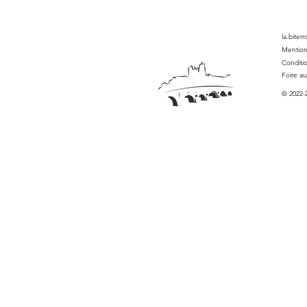
la.biter
Mention
Conditi
Foire a
© 2022-2