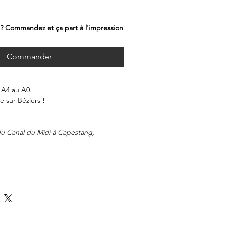
 ? Commandez et ça part à l'impression
Commander
 A4 au A0.
 sur Béziers !
du Canal du Midi à Capestang,
ée par l'artiste locale La Biterroise.
vant la beauté et l'authenticité de
u cœur du Languedoc-Roussillon.
s formats allant de l'A4 au A0, cette
 sur un papier de haute qualité, pour
ance et un rendu des couleurs
sign épuré et moderne de cette
 parfaitement dans tous les types