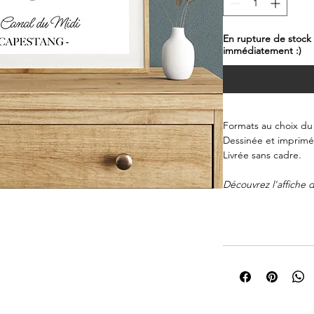
En rupture de stock
immédiatement :)
Formats au choix du
Dessinée et imprimée
Livrée sans cadre.
Découvrez l'affiche 
magnifiquement dessin
Cette œuvre met en a
cette ville située a
Proposée en plusieur
affiche est imprimée
une meilleure résist
exceptionnel. Le de
création s'intégrera