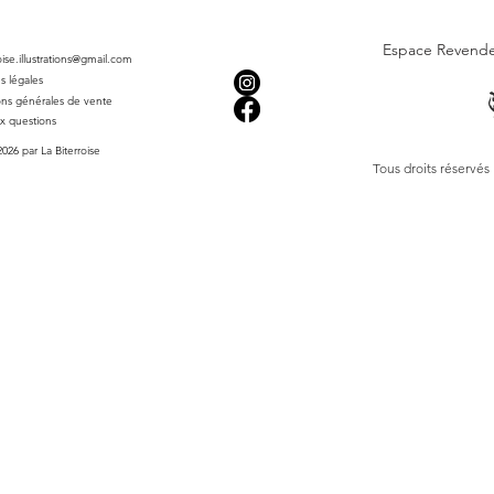
d'intérieurs.
Idéale pour offrir e
Espace Revend
cette affiche Canal 
roise.illustrations@gmail.com
bijou artistique à 
s légales
maintenant et laissez
ons générales de vente
beauté de cette créa
ux questions
026 par La Biterroise
Tous droits réservés