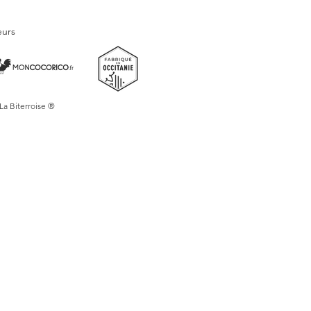
n cadeau ou pour décorer votre maison,
eurs
du Midi à Capestang est un véritable
ne pas manquer. Commandez dès
-vous séduire par la qualité et la
tion.
 La Biterroise ®