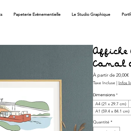
ts
Papeterie Evènementielle
Le Studio Graphique
Portf
Affiche
Canal 
P
À partir de
20,00€
Taxe Incluse
|
Infos l
Dimensions
*
A4 (21 x 29.7 cm)
A1 (59.4 x 84.1 cm)
Quantité
*