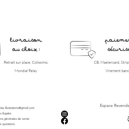
livraison
paieme
au choix :
sécurisé
Retrait sur place, Colissimo,
CB, Mastercard, Strip
Mondial Relay
Virement banc
Espace Revend
roise.illustrations@gmail.com
s légales
ons générales de vente
ux questions