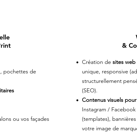
elle
rint
& Co
Création de
sites web
s, pochettes de
unique, responsive (a
structurellement pens
taires
(SEO).
Contenus visuels pour
Instagram / Facebook 
alons ou vos façades
(templates), bannières 
votre image de marque