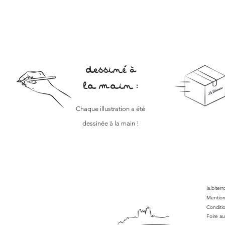
dessiné à
la main :
Chaque illustration a été
dessinée à la main !
la.biter
Mention
Conditi
Foire a