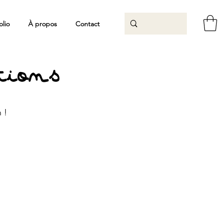
olio
À propos
Contact
ations
n !