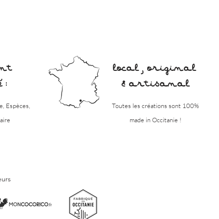
nt
local , original
 :
& artisanal
e, Espèces,
Toutes les créations sont 100%
aire
made in Occitanie !
eurs