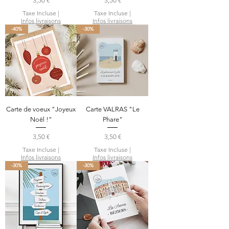
3,50 €
3,50 €
Taxe Incluse
|
Taxe Incluse
|
Infos livraisons
Infos livraisons
-40%
-30%
Carte de voeux "Joyeux
Carte VALRAS "Le
Noël !"
Phare"
Prix
Prix
3,50 €
3,50 €
Taxe Incluse
|
Taxe Incluse
|
Infos livraisons
Infos livraisons
-30%
-30%