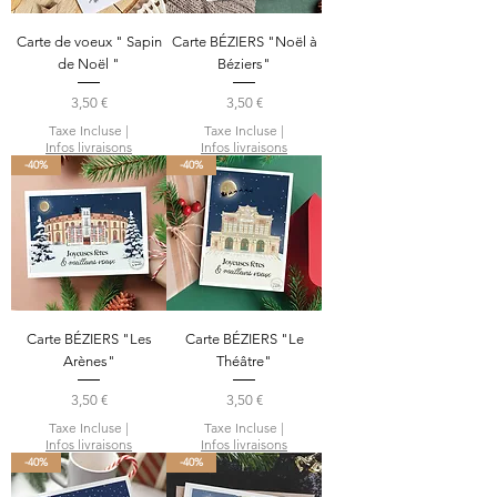
Carte de voeux " Sapin
Carte BÉZIERS "Noël à
de Noël "
Béziers"
Prix
Prix
3,50 €
3,50 €
Taxe Incluse
|
Taxe Incluse
|
Infos livraisons
Infos livraisons
-40%
-40%
Carte BÉZIERS "Les
Carte BÉZIERS "Le
Arènes"
Théâtre"
Prix
Prix
3,50 €
3,50 €
Taxe Incluse
|
Taxe Incluse
|
Infos livraisons
Infos livraisons
-40%
-40%