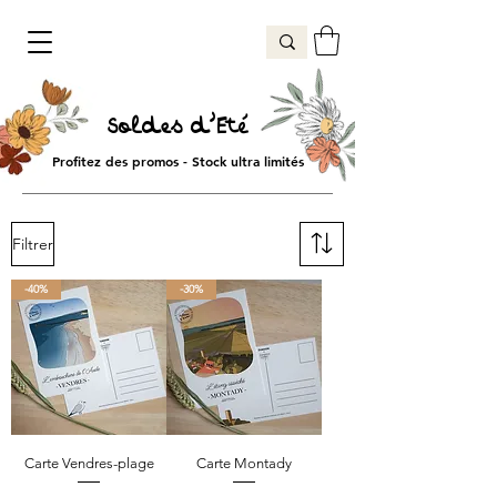
Soldes d'Eté
Profitez des promos - Stock ultra limités
Filtrer
-40%
-30%
Carte Vendres-plage
Carte Montady