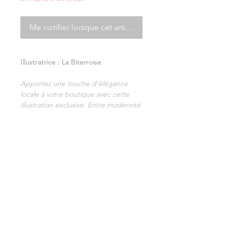
Me notifier lorsque cet article est disponible
Illustratrice : La Biterroise
Apportez une touche d'élégance
locale à votre boutique avec cette
illustration exclusive. Entre modernité
graphique et patrimoine biterrois,
cette œuvre capte l'âme de notre
région avec une esthétique épurée,
idéale pour les intérieurs
contemporains.
Papier :
160g/m2 couche mat. Lot
d'affiches identiques.
Impression :
Haute définition,
couleurs vibrantes longue durée.