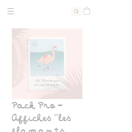
Pack Pro -
Affiches "les
flamants