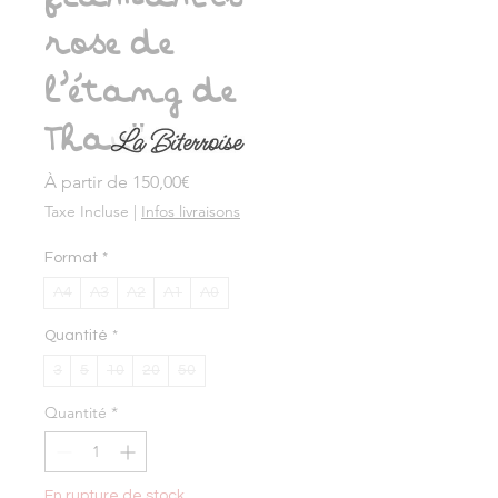
rose de
l'étang de
Thau"
Prix
À partir de
150,00€
promotionnel
Taxe Incluse
|
Infos livraisons
Format
*
A4
A3
A2
A1
A0
Quantité
*
3
5
10
20
50
Quantité
*
En rupture de stock