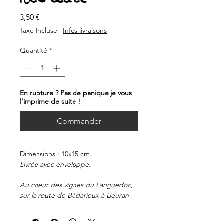
Prix
3,50 €
Taxe Incluse
|
Infos livraisons
Quantité
*
En rupture ? Pas de panique je vous
l'imprime de suite !
Commander
Dimensions : 10x15 cm.
Livrée avec enveloppe.
Au coeur des vignes du Languedoc,
sur la route de Bédarieux à Lieuran-
lès-Béziers, à proximité de la mer et
de la montagne, le Domaine de