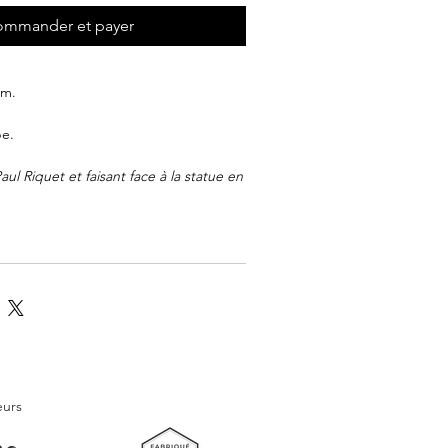
mmander et payer
cm.
pe.
ul Riquet et faisant face à la statue en
 du fondateur du Canal du Midi,
la place Jean Jaurès forme un vaste
us de 2 hectares en plein cœur de
ommée place de la Citadelle du fait de
rteresse au XVII ème siècle, cette
été totalement réaménagée en 2017-
eurs