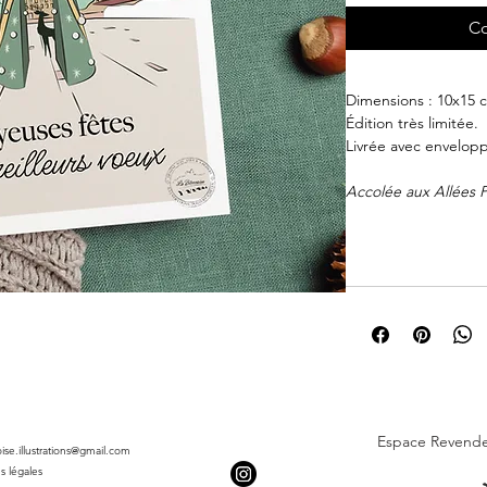
Co
Dimensions : 10x15 
Édition très limitée.
Livrée avec envelop
Accolée aux Allées Pa
bronze monumentale
Pierre Paul Riquet, 
espace public de pl
Ville.Également dén
la présence d’une fo
place historique a 
2018.
Espace Revend
roise.illustrations@gmail.com
s légales