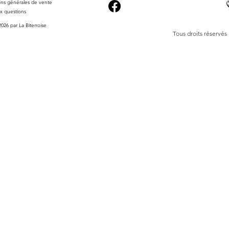
ons générales de vente
ux questions
026 par La Biterroise
Tous droits réservés