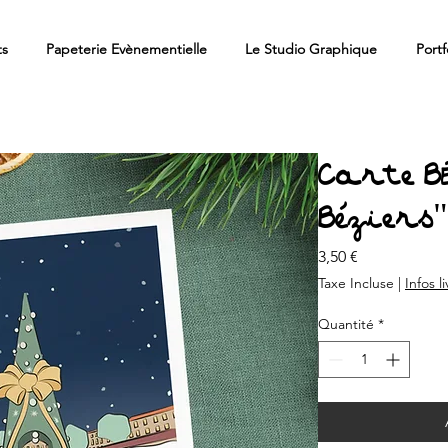
ts
Papeterie Evènementielle
Le Studio Graphique
Portf
Carte BÉ
Béziers"
Prix
3,50 €
Taxe Incluse
|
Infos l
Quantité
*