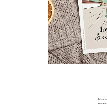
la.biter
Mention