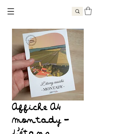
Affiche A4
Montady -
L'étang