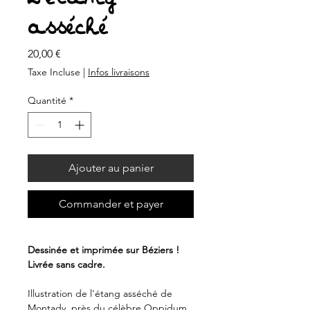
asséché
Prix
20,00 €
Taxe Incluse
|
Infos livraisons
Quantité
*
Ajouter au panier
Commander et payer
Dessinée et imprimée sur Béziers !
Livrée sans cadre.
Illustration de l'étang asséché de
Montady, près du célèbre Oppidum