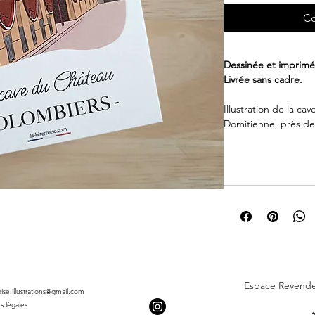
Co
Dessinée et imprimée
Livrée sans cadre.
Illustration de la c
Domitienne, près de
Offrez-la en cadeau 
l'ajoutant à votre col
Espace Revend
roise.illustrations@gmail.com
s légales