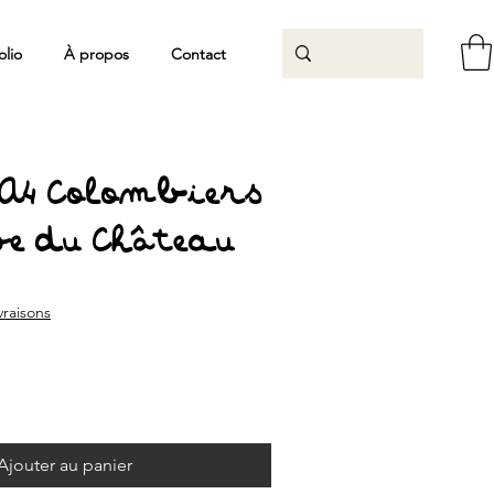
olio
À propos
Contact
 A4 Colombiers
ve du Château
ivraisons
Ajouter au panier