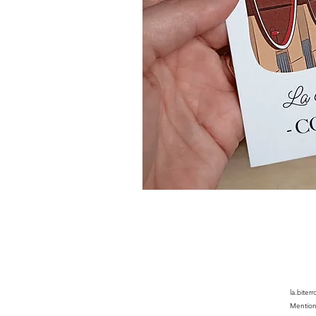
la.biter
Mention