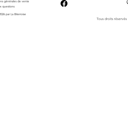
ons générales de vente
ux questions
026 par La Biterroise
Tous droits réservés