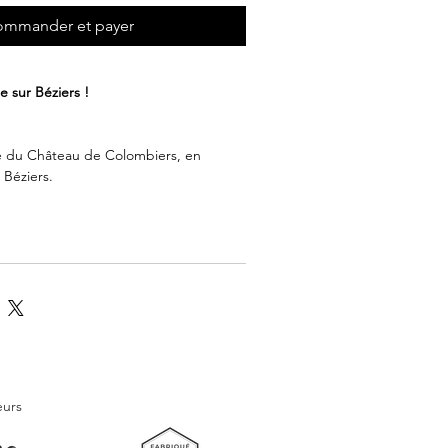
mmander et payer
 sur Béziers !
ave du Château de Colombiers, en
 Béziers.
à un proche ou faites-vous plaisir en
lection d'art.
eurs