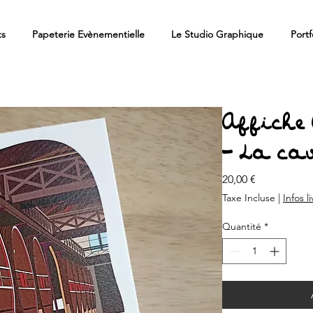
ts
Papeterie Evènementielle
Le Studio Graphique
Portf
Affiche
- La ca
Prix
20,00 €
Taxe Incluse
|
Infos l
Quantité
*