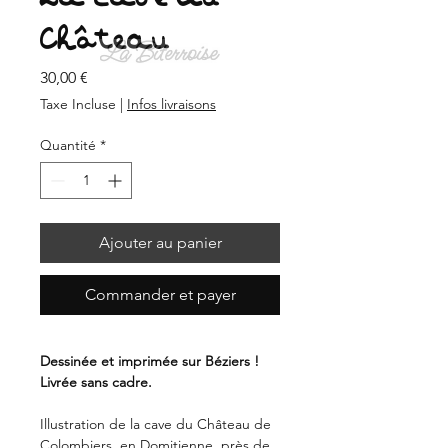
Château
Prix
30,00 €
Taxe Incluse
|
Infos livraisons
Quantité
*
Ajouter au panier
Commander et payer
Dessinée et imprimée sur Béziers !
Livrée sans cadre.
Illustration de la cave du Château de
Colombiers, en Domitienne, près de