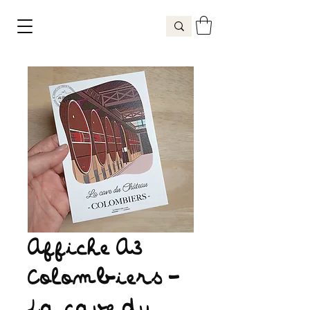
Affiche A3
Colombiers -
La cave du