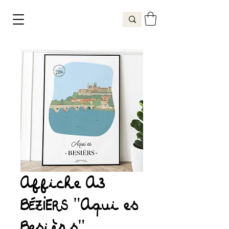
Affiche A3
BÉZIERS "Aqui es
Besièrs"