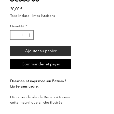
Prix
30,00 €
Taxe Incluse
|
Infos livraisons
Quantité
*
Ajouter au panier
Commander et payer
Dessinée et imprimée sur Béziers !
Livrée sans cadre.
Découvrez la ville de Béziers à travers
cette magnifique affiche illustrée,
créée par La Biterroise, qui
représente la ville et met en valeur